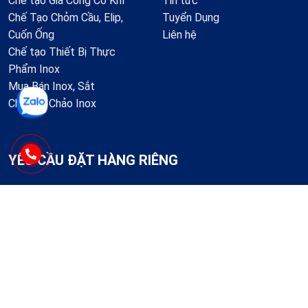
Chế tạo Gia Công Cơ Khí
Tin tức
Chế Tạo Chỏm Cầu, Elip,
Tuyển Dụng
Cuốn Ống
Liên hệ
Chế tạo Thiết Bị Thực
Phẩm Inox
Mua Bán Inox, Sắt
Chế tạo Chảo Inox
YÊU CẦU ĐẶT HÀNG RIÊNG
1.688
+
Khách hàng đã đặt hàng!
GỬI NGAY
Chúng tôi Gia công Inox theo yêu cầu