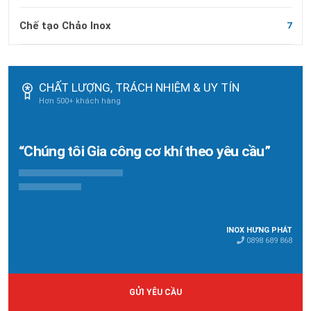
Chế tạo Chảo Inox
7
CHẤT LƯỢNG, TRÁCH NHIỆM & UY TÍN
Hơn 500+ khách hàng
“Chúng tôi Gia công cơ khí theo yêu cầu”
INOX HƯNG PHÁT
0898 689 868
GỬI YÊU CẦU