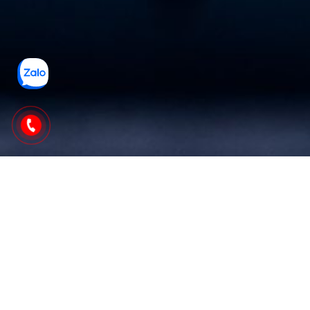
Bạn đang cần giải pháp kim loại để
được chế tạo theo yêu cầu?
Gửi bản vẽ của bạn đến